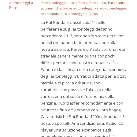
Paros
,
noleggio auto a Paros
,
Paros auto
,
Paros auto
economiche
,
Paros autonoleggi
,
Paros autonoleggio
,
proponibili auto a noleggio a Paros
La Fiat Panda è classificata 1° nelle
perferenze sugli autonoleggi dell’anno
percedente 2017, secondo le scelte dei clienti-
autisti che hanno fatto prenotazione alla
nostra azienda. Paros è un’isola con una rete
stradale generalmente buona con pochi
difficili percorsi montuosi o dirupati. La Fiat
Panda è classificata nella categoria economica
degli autonoleggi. E’un’auto adatta per la citta’,
piccola e di picolla cubatura, con
caratteristiche possitive l’altezza della
carrozzeria dal suolo e l’economia della
benzina. Puo’ trasferire comodamente e con
sicurezza fino a 5 persone con i loro bagagli.
Caratteristiche Fiat Panda: 1200cc, Manuale, 5
posti, 5 sportelli, Aria condizionata, Radio, Cd
player Una soluzione economica sugli
autonoleggi che vi aiutera’a scoprire […]