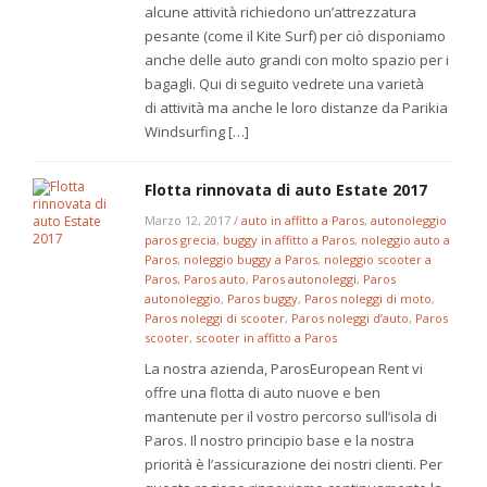
alcune attività richiedono un’attrezzatura
pesante (come il Kite Surf) per ciò disponiamo
anche delle auto grandi con molto spazio per i
bagagli. Qui di seguito vedrete una varietà
di attività ma anche le loro distanze da Parikia
Windsurfing […]
Flotta rinnovata di auto Estate 2017
Marzo 12, 2017
/
auto in affitto a Paros
,
autonoleggio
paros grecia
,
buggy in affitto a Paros
,
noleggio auto a
Paros
,
noleggio buggy a Paros
,
noleggio scooter a
Paros
,
Paros auto
,
Paros autonoleggi
,
Paros
autonoleggio
,
Paros buggy
,
Paros noleggi di moto
,
Paros noleggi di scooter
,
Paros noleggi d’auto
,
Paros
scooter
,
scooter in affitto a Paros
La nostra azienda, ParosEuropean Rent vi
offre una flotta di auto nuove e ben
mantenute per il vostro percorso sull’isola di
Paros. Il nostro principio base e la nostra
priorità è l’assicurazione dei nostri clienti. Per