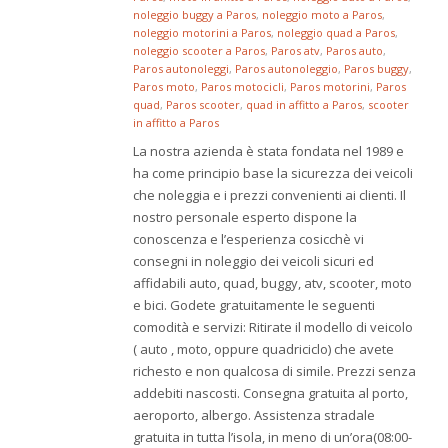
noleggio buggy a Paros
,
noleggio moto a Paros
,
noleggio motorini a Paros
,
noleggio quad a Paros
,
noleggio scooter a Paros
,
Paros atv
,
Paros auto
,
Paros autonoleggi
,
Paros autonoleggio
,
Paros buggy
,
Paros moto
,
Paros motocicli
,
Paros motorini
,
Paros
quad
,
Paros scooter
,
quad in affitto a Paros
,
scooter
in affitto a Paros
La nostra azienda è stata fondata nel 1989 e
ha come principio base la sicurezza dei veicoli
che noleggia e i prezzi convenienti ai clienti. Il
nostro personale esperto dispone la
conoscenza e l’esperienza cosicchè vi
consegni in noleggio dei veicoli sicuri ed
affidabili auto, quad, buggy, atv, scooter, moto
e bici. Godete gratuitamente le seguenti
comodità e servizi: Ritirate il modello di veicolo
( auto , moto, oppure quadriciclo) che avete
richesto e non qualcosa di simile. Prezzi senza
addebiti nascosti. Consegna gratuita al porto,
aeroporto, albergo. Assistenza stradale
gratuita in tutta l’isola, in meno di un’ora(08:00-