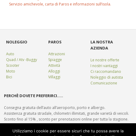
Servizio amichevole, carta di Paros e informazioni sull’isola.
NOLEGGIO
PAROS
LA NOSTRA
AZIENDA
Auto
Attrazioni
Quad / Atv -Buggy
Spiagge
Le nostre offerte
Scooter
Attività
I nostri vantaggi
Moto
Alloggi
Ci raccomandano
Bici
Villaggi
Noleggio di autista
Comunicazione
PERCHÈ DOVETE PREFERIRCI…..
Consegna gratuita dell’auto all’aeroporto, porto e albergo.
Assistenza gratuita stradale, chilometri illimitati, grande varietà di veicoli.
Sconto fino al 15% , sconto per prenotazioni online per tutta la stagione.
Prezzi bassi e ragionevoli senza addebiti nascosti.
Servizio amichevole, carta di Paros e informazioni sull’isola.
Utilizziamo i cookie per essere sicuri che tu possa avere la