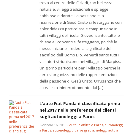
trova al centro delle Cicladi, con bellezza
naturale, villaggi tradizionali e spiagge
sabbiose e dorate. La passione e la
risurrezione di Gesù Cristo si festeggiano con
splendidezza particolare e compunzione in
tutti i villaggi dell’ isola. Giovedì santo, tutte le
chiese e i conventi si festeggiano, poichè le
messe iniziano i fededi al significato del
sacrificio dell’ Uomo Dio. Venerdì santo tutti i
visitatori si riuniscono nel villaggio di Marpissa
Un giorno particolare per il villaggio perchè la
sera si organizzano delle rappresentazioni
della passione di Gesù Cristo. Un’usanza che
si realizza ininterrottamente dal […]
L’auto Fiat Panda è classificata prima
nel 2017 nelle preferenze dei clienti
sugli autonoleggi a Paros
Gennaio 16, 2018
/
auto in affitto a Paros
,
autonoleggi
a Paros
,
autonoleggio paros grecia
,
noleggi auto a