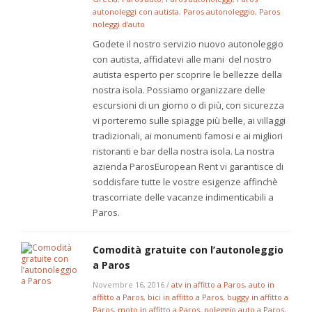
autonoleggi con autista
,
Paros autonoleggio
,
Paros
noleggi d’auto
Godete il nostro servizio nuovo autonoleggio
con autista, affidatevi alle mani del nostro
autista esperto per scoprire le bellezze della
nostra isola. Possiamo organizzare delle
escursioni di un giorno o di più, con sicurezza
vi porteremo sulle spiagge più belle, ai villaggi
tradizionali, ai monumenti famosi e ai migliori
ristoranti e bar della nostra isola. La nostra
azienda ParosEuropean Rent vi garantisce di
soddisfare tutte le vostre esigenze affinchè
trascorriate delle vacanze indimenticabili a
Paros.
Comodità gratuite con l’autonoleggio
a Paros
Novembre 16, 2016
/
atv in affitto a Paros
,
auto in
affitto a Paros
,
bici in affitto a Paros
,
buggy in affitto a
Paros
,
moto in affitto a Paros
,
noleggio auto a Paros
,