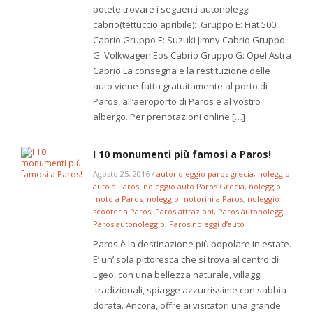
potete trovare i seguenti autonoleggi
cabrio(tettuccio apribile): Gruppo E: Fiat 500
Cabrio Gruppo E: Suzuki Jimny Cabrio Gruppo
G: Volkwagen Eos Cabrio Gruppo G: Opel Astra
Cabrio La consegna e la restituzione delle
auto viene fatta gratuitamente al porto di
Paros, all’aeroporto di Paros e al vostro
albergo. Per prenotazioni online […]
I 10 monumenti più famosi a Paros!
Agosto 25, 2016
/
autonoleggio paros grecia
,
noleggio
auto a Paros
,
noleggio auto Paros Grecia
,
noleggio
moto a Paros
,
noleggio motorini a Paros
,
noleggio
scooter a Paros
,
Paros attrazioni
,
Paros autonoleggi
,
Paros autonoleggio
,
Paros noleggi d’auto
Paros è la destinazione più popolare in estate.
E’ un’isola pittoresca che si trova al centro di
Egeo, con una bellezza naturale, villaggi
tradizionali, spiagge azzurrissime con sabbia
dorata. Ancora, offre ai visitatori una grande