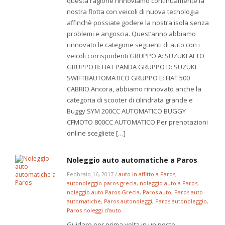
questa ragione rinnoviamo continuamente la
nostra flotta con veicoli di nuova tecnologia
affinchè possiate godere la nostra isola senza
problemi e angoscia. Quest’anno abbiamo
rinnovato le categorie seguenti di auto con i
veicoli corrispodenti GRUPPO A: SUZUKI ALTO
GRUPPO B: FIAT PANDA GRUPPO D: SUZUKI
SWIFTBAUTOMATICO GRUPPO E: FIAT 500
CABRIO Ancora, abbiamo rinnovato anche la
categoria di scooter di cilindrata grande e
Buggy SYM 200CC AUTOMATICO BUGGY
CFMOTO 800CC AUTOMATICO Per prenotazioni
online scegliete […]
Noleggio auto automatiche a Paros
Febbraio 16, 2017
/
auto in affitto a Paros
,
autonoleggio paros grecia
,
noleggio auto a Paros
,
noleggio auto Paros Grecia
,
Paros auto
,
Paros auto
automatiche
,
Paros autonoleggi
,
Paros autonoleggio
,
Paros noleggi d’auto
Guidare per prima volta in un posto