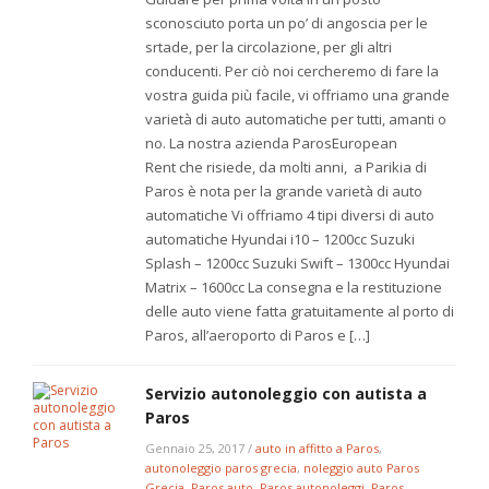
sconosciuto porta un po’ di angoscia per le
srtade, per la circolazione, per gli altri
conducenti. Per ciò noi cercheremo di fare la
vostra guida più facile, vi offriamo una grande
varietà di auto automatiche per tutti, amanti o
no. La nostra azienda ParosEuropean
Rent che risiede, da molti anni, a Parikia di
Paros è nota per la grande varietà di auto
automatiche Vi offriamo 4 tipi diversi di auto
automatiche Hyundai i10 – 1200cc Suzuki
Splash – 1200cc Suzuki Swift – 1300cc Hyundai
Matrix – 1600cc La consegna e la restituzione
delle auto viene fatta gratuitamente al porto di
Paros, all’aeroporto di Paros e […]
Servizio autonoleggio con autista a
Paros
Gennaio 25, 2017
/
auto in affitto a Paros
,
autonoleggio paros grecia
,
noleggio auto Paros
Grecia
,
Paros auto
,
Paros autonoleggi
,
Paros