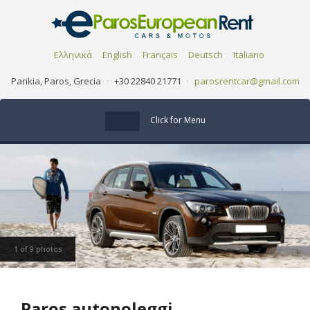
Ελληνικά
English
Français
Deutsch
Italiano
Parikia, Paros, Grecia
·
+30 22840 21771
·
parosrentcar@gmail.com
Click for Menu
1 of 9 photos
Paros autonoleggi