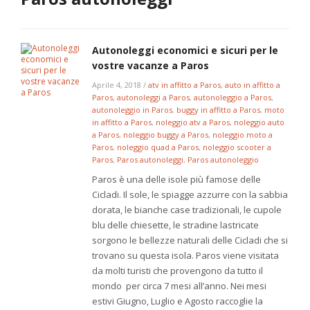
Autonoleggi economici e sicuri per le
vostre vacanze a Paros
Aprile 4, 2018
/
atv in affitto a Paros
,
auto in affitto a
Paros
,
autonoleggi a Paros
,
autonoleggio a Paros
,
autonoleggio in Paros
,
buggy in affitto a Paros
,
moto
in affitto a Paros
,
noleggio atv a Paros
,
noleggio auto
a Paros
,
noleggio buggy a Paros
,
noleggio moto a
Paros
,
noleggio quad a Paros
,
noleggio scooter a
Paros
,
Paros autonoleggi
,
Paros autonoleggio
Paros è una delle isole più famose delle
Cicladi. Il sole, le spiagge azzurre con la sabbia
dorata, le bianche case tradizionali, le cupole
blu delle chiesette, le stradine lastricate
sorgono le bellezze naturali delle Cicladi che si
trovano su questa isola. Paros viene visitata
da molti turisti che provengono da tutto il
mondo per circa 7 mesi all’anno. Nei mesi
estivi Giugno, Luglio e Agosto raccoglie la