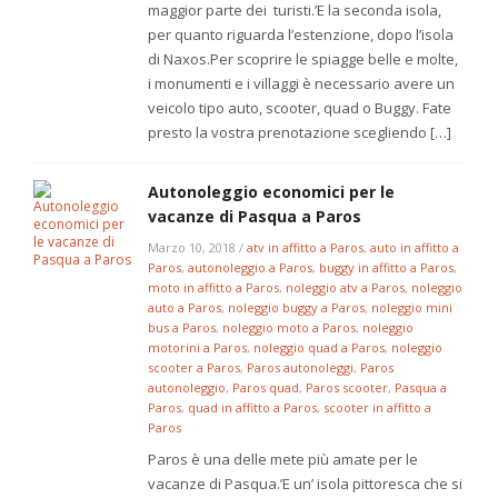
maggior parte dei turisti.’E la seconda isola,
per quanto riguarda l’estenzione, dopo l’isola
di Naxos.Per scoprire le spiagge belle e molte,
i monumenti e i villaggi è necessario avere un
veicolo tipo auto, scooter, quad o Buggy. Fate
presto la vostra prenotazione scegliendo […]
Autonoleggio economici per le
vacanze di Pasqua a Paros
Marzo 10, 2018
/
atv in affitto a Paros
,
auto in affitto a
Paros
,
autonoleggio a Paros
,
buggy in affitto a Paros
,
moto in affitto a Paros
,
noleggio atv a Paros
,
noleggio
auto a Paros
,
noleggio buggy a Paros
,
noleggio mini
bus a Paros
,
noleggio moto a Paros
,
noleggio
motorini a Paros
,
noleggio quad a Paros
,
noleggio
scooter a Paros
,
Paros autonoleggi
,
Paros
autonoleggio
,
Paros quad
,
Paros scooter
,
Pasqua a
Paros
,
quad in affitto a Paros
,
scooter in affitto a
Paros
Paros è una delle mete più amate per le
vacanze di Pasqua.’E un’ isola pittoresca che si