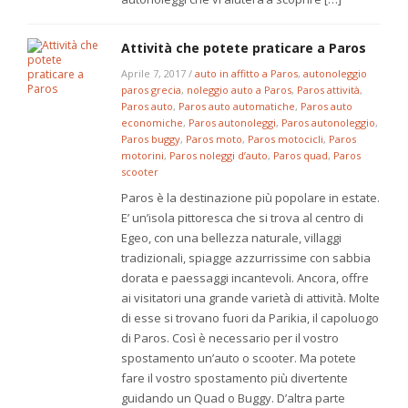
Attività che potete praticare a Paros
Aprile 7, 2017
/
auto in affitto a Paros
,
autonoleggio
paros grecia
,
noleggio auto a Paros
,
Paros attività
,
Paros auto
,
Paros auto automatiche
,
Paros auto
economiche
,
Paros autonoleggi
,
Paros autonoleggio
,
Paros buggy
,
Paros moto
,
Paros motocicli
,
Paros
motorini
,
Paros noleggi d’auto
,
Paros quad
,
Paros
scooter
Paros è la destinazione più popolare in estate.
E’ un’isola pittoresca che si trova al centro di
Egeo, con una bellezza naturale, villaggi
tradizionali, spiagge azzurrissime con sabbia
dorata e paessaggi incantevoli. Ancora, offre
ai visitatori una grande varietà di attività. Molte
di esse si trovano fuori da Parikia, il capoluogo
di Paros. Così è necessario per il vostro
spostamento un’auto o scooter. Ma potete
fare il vostro spostamento più divertente
guidando un Quad o Buggy. D’altra parte