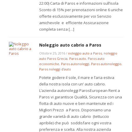
22:00) Carta di Paros e informazioni sull’isola
Sconto di 15% per prenotazioni online 6 uniche
offerte esclussivamente per voi Servizio
amichevole e efficiente Assicurazione
completa senza […]
Noleggio auto cabrio a Paros
Ottobre 25, 2016
/
noleggio auto a Paros
,
noleggio
auto Paros Grecia
,
Paros auto
,
Paros auto
economiche
,
Paros autonoleggi
,
Paros autonoleggio
,
Paros noleggi d’auto
Potete godere il sole, il mare e l’aria estiva
della nostra isola con un’ auto cabrio.
L’azienda autonoleggi ParosEuropean Rent a
Paros vi garantisce Qualità, Sicurezza con una
flotta di auto nuove e ben mantenute ed i
Migliori Prezzi a Paros. Disponiamo una
grande varietà di auto cabrio (tettuccio
apribile) che può soddisfare ogni vostra
preferenza e scelta. Alla nostra azienda